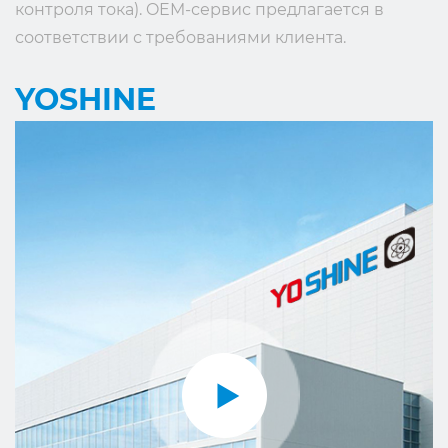
контроля тока). OEM-сервис предлагается в
соответствии с требованиями клиента.
Продукты YOSHINE применяются в основном
YOSHINE
для управления сбросом (небольшие больницы,
дома престарелых, общественные дома),
управления освещением, управления насосами,
управления генераторами и т. д. Учитывая
важную роль наших продуктов, мы продолжаем
разрабатывать новые продукты и
совершенствовать стандарты качества. YOSHINE
охватывает не только все аспекты
промышленной сферы, но и интеллектуальный
контроль офисов и жилых помещений. Мы
стремимся предоставлять клиентам более
эффективные и интеллектуальные продукты.
YOSHINE завоевала репутацию благодаря