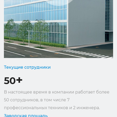
коротким срокам поставки, гибкому дизайну и
отличной технической поддержке.
YOSHINE внесла свой вклад в развитие нашего
общества и мировой разведывательной
индустрии, выполнив миссию «Сделано для
связи».
Текущие сотрудники
+
50
В настоящее время в компании работает более
50 сотрудников, в том числе 7
профессиональных техников и 2 инженера.
Заводская площадь