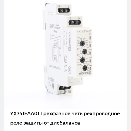
Е
ОЕ
YX741FAA01 Трехфазное четырехпроводное
реле защиты от дисбаланса