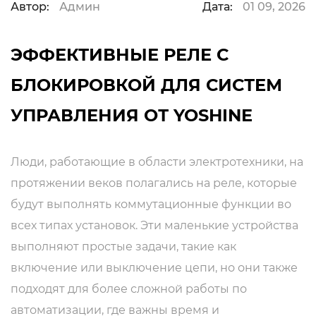
Автор:
Админ
Дата:
01 09, 2026
ЭФФЕКТИВНЫЕ РЕЛЕ С
БЛОКИРОВКОЙ ДЛЯ СИСТЕМ
УПРАВЛЕНИЯ ОТ YOSHINE
Люди, работающие в области электротехники, на
протяжении веков полагались на реле, которые
будут выполнять коммутационные функции во
всех типах установок. Эти маленькие устройства
выполняют простые задачи, такие как
включение или выключение цепи, но они также
подходят для более сложной работы по
автоматизации, где важны время и