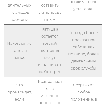
низким после
длительных
оставить
установки
периодов
активирова
времени
нным
Катушка
Гораздо более
остается
прохладная
Накопление
теплой,
работа, как
тепла и
контакты
правило, более
износ
могут
длительный
изнашивать
срок службы
ся быстрее
Возвращает
Что
Сохраняет
ся в
произойдет,
любое
исходное
если
положение, в
положение